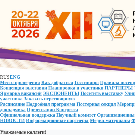
RUS
ENG
Место проведения
Как добраться
Гостиницы
Правила посещ
Концепция выставки
Планировка и участники
ПАРТНЕРЫ
Ярмарка вакансий
ЭКСПОНЕНТЫ
Посетить выставку
Улиц
участника
Заказать переговорную
Расписание
Подробная программа
Постерная секция
Меропри
докладчика
Презентации Конгресса
Официальная поддержка
Научный комитет
Организационны
НОВОСТИ
Информационные партнеры
Медиа-материалы
Ф
Уважаемые коллеги!