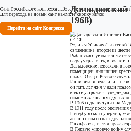
Давыдовский 
Сайт Российского конгресса лабораторной медицины перенесен 
Для перехода на новый сайт нажмите кнопку ниже:
1968)
Перейти на сайт Конгресса
СССР.
Родился 20 июля (1 августа) 
священника, второй из шести 
Рыбинского уезда той же губе
году умерла мать, в воспита
Давыдовские переехали в горо
помещицей, лишившей кресть
школе. Отец в Ростове служил
Ипполита определили в первы
он пять лет жил у дяди псало
классе устроился гувернером-
помимо жалованья еду и жиль
В 1905 году поступил на Мед
В 1911 году после окончания
Петербургской губернии, зем
ассистентом на кафедру пато
Никифорову и стал прозектор
В Первую мировую войну служ