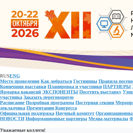
RUS
ENG
Место проведения
Как добраться
Гостиницы
Правила посещ
Концепция выставки
Планировка и участники
ПАРТНЕРЫ
Ярмарка вакансий
ЭКСПОНЕНТЫ
Посетить выставку
Улиц
участника
Заказать переговорную
Расписание
Подробная программа
Постерная секция
Меропри
докладчика
Презентации Конгресса
Официальная поддержка
Научный комитет
Организационны
НОВОСТИ
Информационные партнеры
Медиа-материалы
Ф
Уважаемые коллеги!