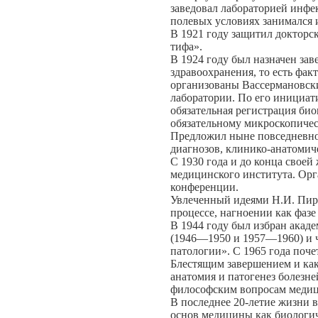
заведовал лабораторией инфек
полевых условиях занимался 
В 1921 году защитил докторс
тифа».
В 1924 году был назначен за
здравоохранения, то есть фа
организованы Вассермановск
лаборатории. По его инициати
обязательная регистрация био
обязательному микроскопиче
Предложил ныне повседневно
диагнозов, клинико-анатомич
С 1930 года и до конца своей
медицинского института. Орг
конференции.
Увлеченный идеями Н.И. Пиро
процессе, нагноении как фаз
В 1944 году был избран акад
(1946—1950 и 1957—1960) и ч
патологии». С 1965 года поч
Блестящим завершением и как
анатомия и патогенез болезне
философским вопросам меди
В последнее 20-летие жизни 
основ медицины как биологи