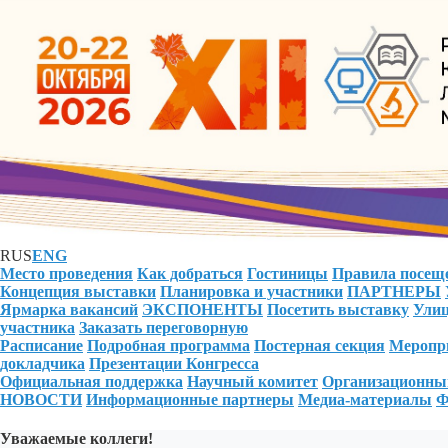
RUS
ENG
Место проведения
Как добраться
Гостиницы
Правила посещ
Концепция выставки
Планировка и участники
ПАРТНЕРЫ
Ярмарка вакансий
ЭКСПОНЕНТЫ
Посетить выставку
Улиц
участника
Заказать переговорную
Расписание
Подробная программа
Постерная секция
Меропри
докладчика
Презентации Конгресса
Официальная поддержка
Научный комитет
Организационны
НОВОСТИ
Информационные партнеры
Медиа-материалы
Ф
Уважаемые коллеги!