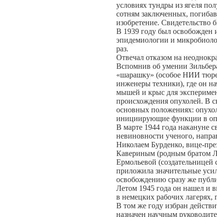
условиях тундры из ягеля по
сотням заключенных, погибав
изобретение. Свидетельство 
В 1939 году был освобожден 
эпидемиологии и микробиолог
раз.
Отвечал отказом на неоднокр
Вспомнив об умении Зильбера
«шарашку» (особое НИИ тюре
инженеры техники), где он н
мышей и крыс для экспериме
происхождения опухолей. В св
основных положениях: опухо
инициирующие функции в опу
В марте 1944 года накануне с
невиновности ученого, напр
Николаем Бурденко, вице-пр
Кавериным (родным братом Л
Ермольевой (создательницей 
приложила значительные усил
освобождению сразу же публи
Летом 1945 года он нашел и 
в немецких рабочих лагерях, г
В том же году избран действ
назначен научным руководит