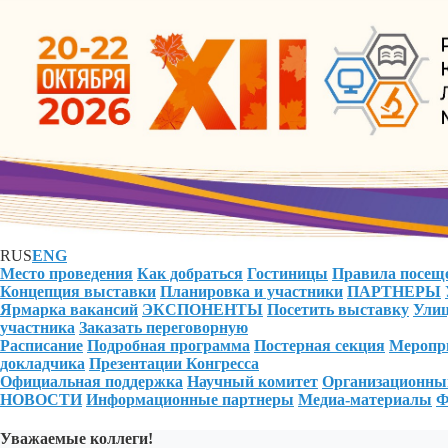
RUS
ENG
Место проведения
Как добраться
Гостиницы
Правила посещ
Концепция выставки
Планировка и участники
ПАРТНЕРЫ
Ярмарка вакансий
ЭКСПОНЕНТЫ
Посетить выставку
Улиц
участника
Заказать переговорную
Расписание
Подробная программа
Постерная секция
Меропри
докладчика
Презентации Конгресса
Официальная поддержка
Научный комитет
Организационны
НОВОСТИ
Информационные партнеры
Медиа-материалы
Ф
Уважаемые коллеги!