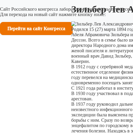
Зильбер Лев А
Сайт Российского конгресса лабораторной медицины перенесен 
Для перехода на новый сайт нажмите кнопку ниже:
Перейти на сайт Конгресса
Родился 15 (27) марта 1894 г
Абеля Абрамовича Зильбера 
Дессон. Всего в семье было ш
директора Народного дома им
женой писателя и литературо
военный врач Давид Зильбер,
Каверин.
В 1912 году с серебряной ме
естественное отделение физик
году перевелся на медицинск
одновременно посещать заняти
С 1921 года работал в инсти
В 1930 году участвовал в по
арестован.
В 1937 году руководил даль
неизвестного инфекционного 
экспедиции была выяснена пр
борьбы с ним. Сразу по возв
энцефалитом по городскому во
лечения болезни. Находясь в з