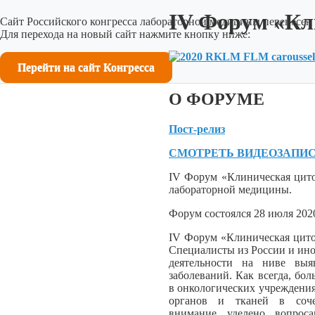
IV Форум «Кл
Сайт Российского конгресса лабораторной медицины перенесен 
Для перехода на новый сайт нажмите кнопку ниже:
Перейти на сайт Конгресса
О ФОРУМЕ
Пост-релиз
СМОТРЕТЬ ВИДЕОЗАПИ
IV Форум «Клиническая цито
лабораторной медицины.
Форум состоялся 28 июля 202
IV Форум «Клиническая цито
Специалисты из России и ино
деятельности на ниве выя
заболеваний. Как всегда, бо
в онкологических учреждения
органов и тканей в соче
внимание уделено вопроса