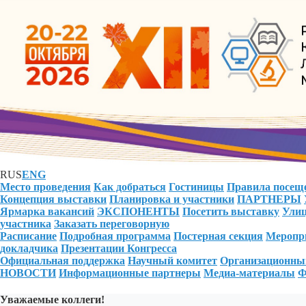
RUS
ENG
Место проведения
Как добраться
Гостиницы
Правила посещ
Концепция выставки
Планировка и участники
ПАРТНЕРЫ
Ярмарка вакансий
ЭКСПОНЕНТЫ
Посетить выставку
Улиц
участника
Заказать переговорную
Расписание
Подробная программа
Постерная секция
Меропри
докладчика
Презентации Конгресса
Официальная поддержка
Научный комитет
Организационны
НОВОСТИ
Информационные партнеры
Медиа-материалы
Ф
Уважаемые коллеги!