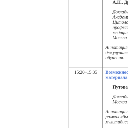
А.Н., 
Доклад
Академ
Цитоло
професс
медицин
Москва
Аннотация:
для улучше
обучения.
15:20–15:35
Возможнос
материала 
Путова
Доклад
Москва
Аннотация:
рамках «бы
мультидисц