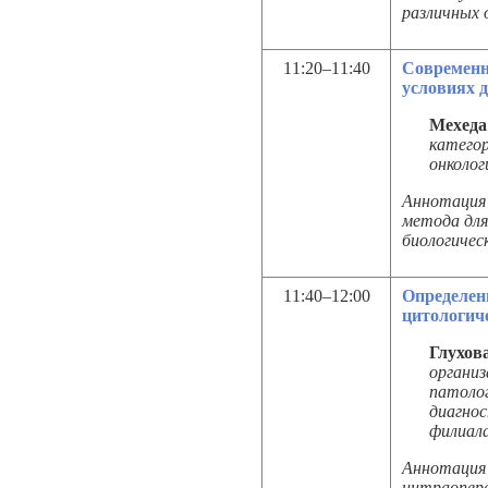
различных 
11:20–11:40
Современн
условиях 
Мехеда
катего
онколог
Аннотация 
метода для
биологичес
11:40–12:00
Определен
цитологич
Глухов
организ
патолог
диагно
филиал
Аннотация 
интраопера