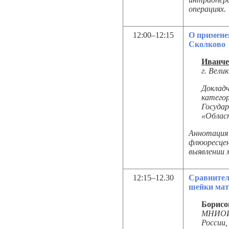
операциях.
12:00–12:15
О примене
Сколково
Иванче
г. Вели
Доклад
категор
Госуда
«Област
Аннотация 
флюоресцен
выявлении 
12:15–12.30
Сравнител
шейки мат
Борисо
МНИОИ 
России,