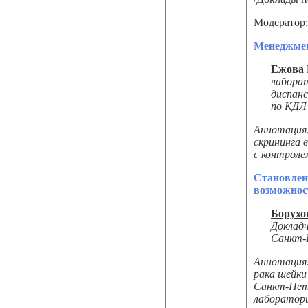
Модератор:
Менеджмен
Ежова 
лаборат
диспан
по КДЛ 
Аннотация
скрининга 
с контроле
Становлен
возможнос
Борухо
Доклад
Санкт-
Аннотация:
рака шейки
Санкт-Пет
лаборатори