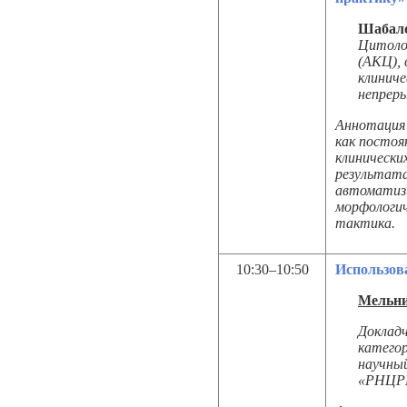
Шабало
Цитоло
(АКЦ),
клиниче
непреры
Аннотация 
как постоя
клинически
результат
автоматизи
морфологич
тактика.
10:30–10:50
Использов
Мельни
Доклад
категор
научны
«РНЦРР