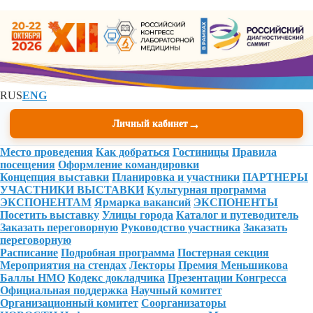
RUS
ENG
→
Личный кабинет
Место проведения
Как добраться
Гостиницы
Правила
посещения
Оформление командировки
Концепция выставки
Планировка и участники
ПАРТНЕРЫ
УЧАСТНИКИ ВЫСТАВКИ
Культурная программа
ЭКСПОНЕНТАМ
Ярмарка вакансий
ЭКСПОНЕНТЫ
Посетить выставку
Улицы города
Каталог и путеводитель
Заказать переговорную
Руководство участника
Заказать
переговорную
Расписание
Подробная программа
Постерная секция
Мероприятия на стендах
Лекторы
Премия Меньшикова
Баллы НМО
Кодекс докладчика
Презентации Конгресса
Официальная поддержка
Научный комитет
Организационный комитет
Соорганизаторы