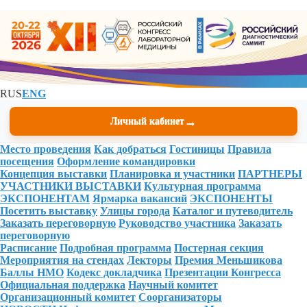
RUS
ENG
→
Личный кабинет
Место проведения
Как добраться
Гостиницы
Правила
посещения
Оформление командировки
Концепция выставки
Планировка и участники
ПАРТНЕРЫ
УЧАСТНИКИ ВЫСТАВКИ
Культурная программа
ЭКСПОНЕНТАМ
Ярмарка вакансий
ЭКСПОНЕНТЫ
Посетить выставку
Улицы города
Каталог и путеводитель
Заказать переговорную
Руководство участника
Заказать
переговорную
Расписание
Подробная программа
Постерная секция
Мероприятия на стендах
Лекторы
Премия Меньшикова
Баллы НМО
Кодекс докладчика
Презентации Конгресса
Официальная поддержка
Научный комитет
Организационный комитет
Соорганизаторы