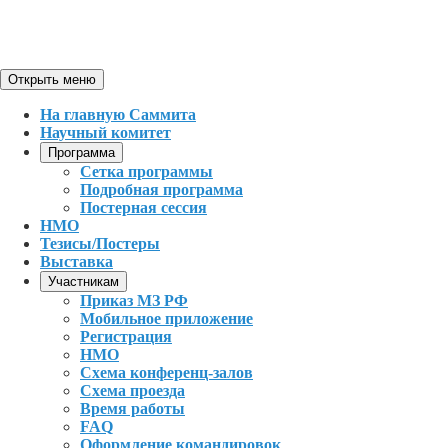
Открыть меню
На главную Саммита
Научный комитет
Программа
Сетка программы
Подробная программа
Постерная сессия
НМО
Тезисы/Постеры
Выставка
Участникам
Приказ МЗ РФ
Мобильное приложение
Регистрация
НМО
Схема конференц-залов
Схема проезда
Время работы
FAQ
Оформление командировок