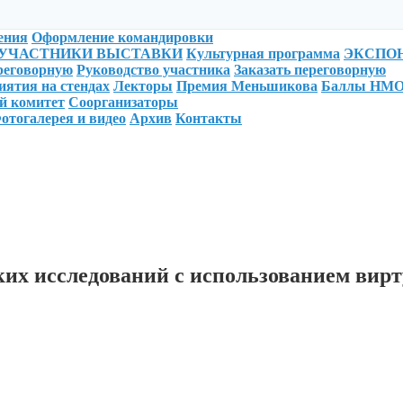
ения
Оформление командировки
УЧАСТНИКИ ВЫСТАВКИ
Культурная программа
ЭКСПО
ереговорную
Руководство участника
Заказать переговорную
ятия на стендах
Лекторы
Премия Меньшикова
Баллы НМ
й комитет
Соорганизаторы
отогалерея и видео
Архив
Контакты
ких исследований с использованием вир