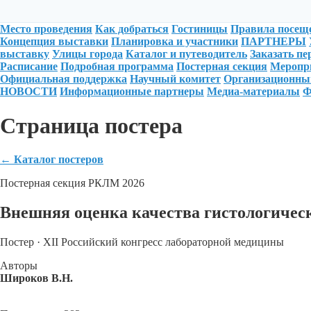
Место проведения
Как добраться
Гостиницы
Правила посещ
Концепция выставки
Планировка и участники
ПАРТНЕРЫ
выставку
Улицы города
Каталог и путеводитель
Заказать п
Расписание
Подробная программа
Постерная секция
Меропри
Официальная поддержка
Научный комитет
Организационны
НОВОСТИ
Информационные партнеры
Медиа-материалы
Ф
Страница постера
←
Каталог постеров
Постерная секция РКЛМ 2026
Внешняя оценка качества гистологичес
Постер · XII Российский конгресс лабораторной медицины
Авторы
Широков В.Н.