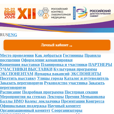
RUS
ENG
→
Личный кабинет
Место проведения
Как добраться
Гостиницы
Правила
посещения
Оформление командировки
Концепция выставки
Планировка и участники
ПАРТНЕРЫ
УЧАСТНИКИ ВЫСТАВКИ
Культурная программа
ЭКСПОНЕНТАМ
Ярмарка вакансий
ЭКСПОНЕНТЫ
Посетить выставку
Улицы города
Каталог и путеводитель
Заказать переговорную
Руководство участника
Заказать
переговорную
Расписание
Подробная программа
Постерная секция
Мероприятия на стендах
Лекторы
Премия Меньшикова
Баллы НМО
Кодекс докладчика
Презентации Конгресса
Официальная поддержка
Научный комитет
Организационный комитет
Соорганизаторы