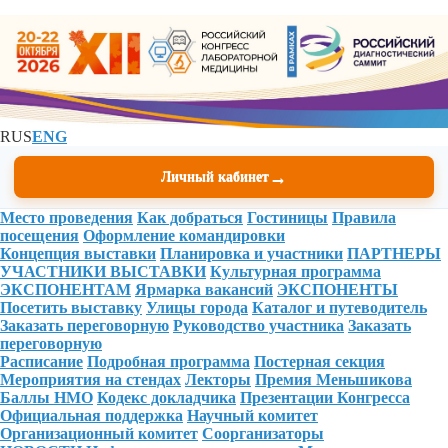
RUS
ENG
→
Личный кабинет
Место проведения
Как добраться
Гостиницы
Правила
посещения
Оформление командировки
Концепция выставки
Планировка и участники
ПАРТНЕРЫ
УЧАСТНИКИ ВЫСТАВКИ
Культурная программа
ЭКСПОНЕНТАМ
Ярмарка вакансий
ЭКСПОНЕНТЫ
Посетить выставку
Улицы города
Каталог и путеводитель
Заказать переговорную
Руководство участника
Заказать
переговорную
Расписание
Подробная программа
Постерная секция
Мероприятия на стендах
Лекторы
Премия Меньшикова
Баллы НМО
Кодекс докладчика
Презентации Конгресса
Официальная поддержка
Научный комитет
Организационный комитет
Соорганизаторы