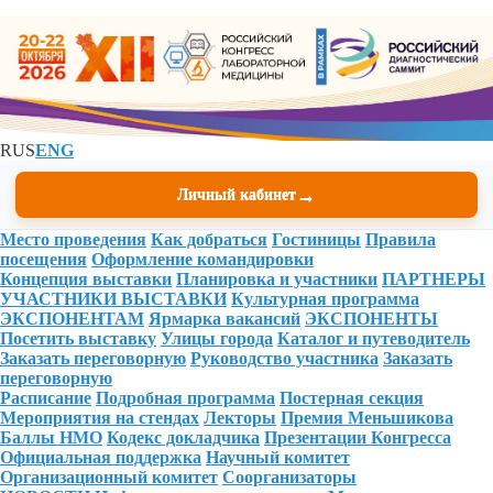
RUS
ENG
→
Личный кабинет
Место проведения
Как добраться
Гостиницы
Правила
посещения
Оформление командировки
Концепция выставки
Планировка и участники
ПАРТНЕРЫ
УЧАСТНИКИ ВЫСТАВКИ
Культурная программа
ЭКСПОНЕНТАМ
Ярмарка вакансий
ЭКСПОНЕНТЫ
Посетить выставку
Улицы города
Каталог и путеводитель
Заказать переговорную
Руководство участника
Заказать
переговорную
Расписание
Подробная программа
Постерная секция
Мероприятия на стендах
Лекторы
Премия Меньшикова
Баллы НМО
Кодекс докладчика
Презентации Конгресса
Официальная поддержка
Научный комитет
Организационный комитет
Соорганизаторы