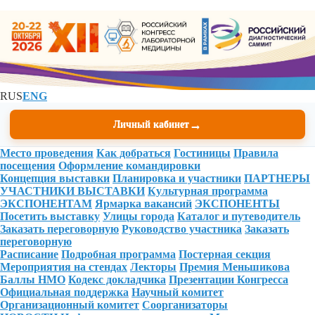
RUS
ENG
→
Личный кабинет
Место проведения
Как добраться
Гостиницы
Правила
посещения
Оформление командировки
Концепция выставки
Планировка и участники
ПАРТНЕРЫ
УЧАСТНИКИ ВЫСТАВКИ
Культурная программа
ЭКСПОНЕНТАМ
Ярмарка вакансий
ЭКСПОНЕНТЫ
Посетить выставку
Улицы города
Каталог и путеводитель
Заказать переговорную
Руководство участника
Заказать
переговорную
Расписание
Подробная программа
Постерная секция
Мероприятия на стендах
Лекторы
Премия Меньшикова
Баллы НМО
Кодекс докладчика
Презентации Конгресса
Официальная поддержка
Научный комитет
Организационный комитет
Соорганизаторы