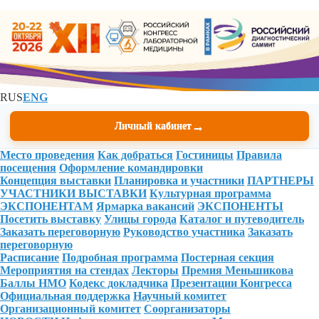
RUS
ENG
→
Личный кабинет
Место проведения
Как добраться
Гостиницы
Правила
посещения
Оформление командировки
Концепция выставки
Планировка и участники
ПАРТНЕРЫ
УЧАСТНИКИ ВЫСТАВКИ
Культурная программа
ЭКСПОНЕНТАМ
Ярмарка вакансий
ЭКСПОНЕНТЫ
Посетить выставку
Улицы города
Каталог и путеводитель
Заказать переговорную
Руководство участника
Заказать
переговорную
Расписание
Подробная программа
Постерная секция
Мероприятия на стендах
Лекторы
Премия Меньшикова
Баллы НМО
Кодекс докладчика
Презентации Конгресса
Официальная поддержка
Научный комитет
Организационный комитет
Соорганизаторы