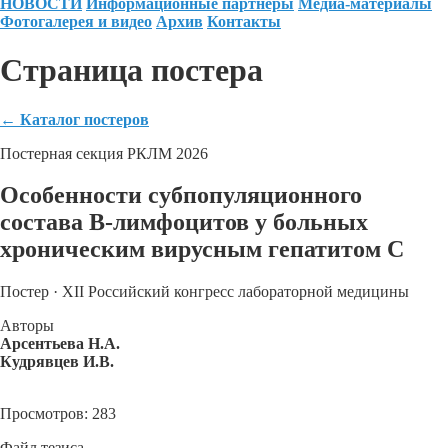
НОВОСТИ
Информационные партнеры
Медиа-материалы
Фотогалерея и видео
Архив
Контакты
Страница постера
←
Каталог постеров
Постерная секция РКЛМ 2026
Особенности субпопуляционного
состава В-лимфоцитов у больных
хроническим вирусным гепатитом С
Постер · XII Российский конгресс лабораторной медицины
Авторы
Арсентьева Н.А.
Кудрявцев И.В.
Просмотров: 283
Файл тезиса