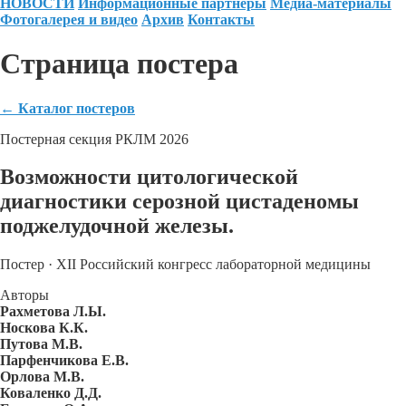
НОВОСТИ
Информационные партнеры
Медиа-материалы
Фотогалерея и видео
Архив
Контакты
Страница постера
←
Каталог постеров
Постерная секция РКЛМ 2026
Возможности цитологической
диагностики серозной цистаденомы
поджелудочной железы.
Постер · XII Российский конгресс лабораторной медицины
Авторы
Рахметова Л.Ы.
Носкова К.К.
Путова М.В.
Парфенчикова Е.В.
Орлова М.В.
Коваленко Д.Д.