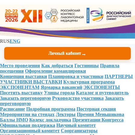
RUS
ENG
→
Личный кабинет
Место проведения
Как добраться
Гостиницы
Правила
посещения
Оформление командировки
Концепция выставки
Планировка и участники
ПАРТНЕРЫ
УЧАСТНИКИ ВЫСТАВКИ
Культурная программа
ЭКСПОНЕНТАМ
Ярмарка вакансий
ЭКСПОНЕНТЫ
Посетить выставку
Улицы города
Каталог и путеводитель
Заказать переговорную
Руководство участника
Заказать
переговорную
Расписание
Подробная программа
Постерная секция
Мероприятия на стендах
Лекторы
Премия Меньшикова
Баллы НМО
Кодекс докладчика
Презентации Конгресса
Официальная поддержка
Научный комитет
Организационный комитет
Соорганизаторы