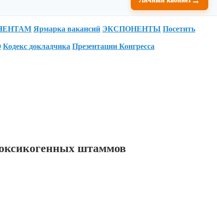
НЕНТАМ
Ярмарка вакансий
ЭКСПОНЕНТЫ
Посетить
О
Кодекс докладчика
Презентации Конгресса
а токсикогенных штаммов