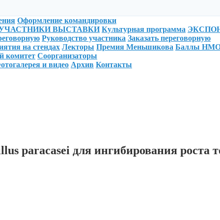
ения
Оформление командировки
УЧАСТНИКИ ВЫСТАВКИ
Культурная программа
ЭКСПО
ереговорную
Руководство участника
Заказать переговорную
ятия на стендах
Лекторы
Премия Меньшикова
Баллы НМ
й комитет
Соорганизаторы
отогалерея и видео
Архив
Контакты
illus paracasei для ингибирования рост