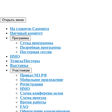
Открыть меню
На главную Саммита
Научный комитет
Программа
Сетка программы
Подробная программа
Постерная сессия
НМО
Тезисы/Постеры
Выставка
Участникам
Приказ МЗ РФ
Мобильное приложение
Регистрация
НМО
Схема конференц-залов
Схема проезда
Время работы
FAQ
Оформление командировок