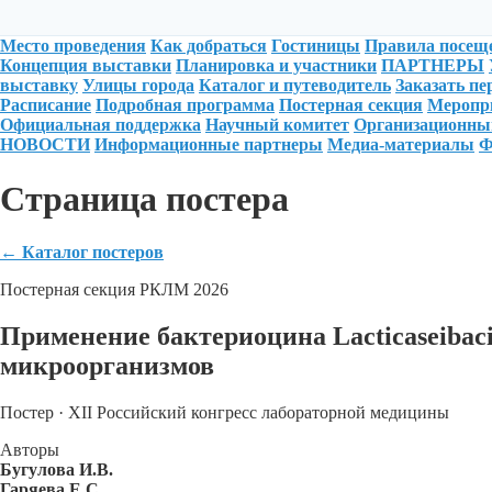
Место проведения
Как добраться
Гостиницы
Правила посещ
Концепция выставки
Планировка и участники
ПАРТНЕРЫ
выставку
Улицы города
Каталог и путеводитель
Заказать п
Расписание
Подробная программа
Постерная секция
Меропри
Официальная поддержка
Научный комитет
Организационны
НОВОСТИ
Информационные партнеры
Медиа-материалы
Ф
Страница постера
←
Каталог постеров
Постерная секция РКЛМ 2026
Применение бактериоцина Lacticaseibac
микроорганизмов
Постер · XII Российский конгресс лабораторной медицины
Авторы
Бугулова И.В.
Гаряева Е.С.