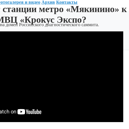
отогалерея и видео
Архив
Контакты
т станции метро «Мякинино» к
МВЦ «Крокус Экспо?
на домен Российского диагностического саммита.