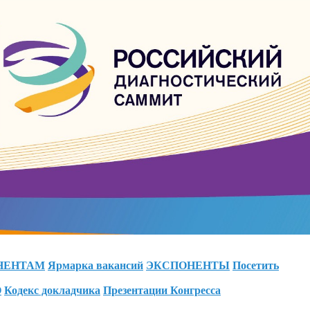
НЕНТАМ
Ярмарка вакансий
ЭКСПОНЕНТЫ
Посетить
О
Кодекс докладчика
Презентации Конгресса