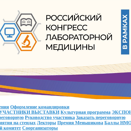
ения
Оформление командировки
УЧАСТНИКИ ВЫСТАВКИ
Культурная программа
ЭКСПО
ереговорную
Руководство участника
Заказать переговорную
ятия на стендах
Лекторы
Премия Меньшикова
Баллы НМ
й комитет
Соорганизаторы