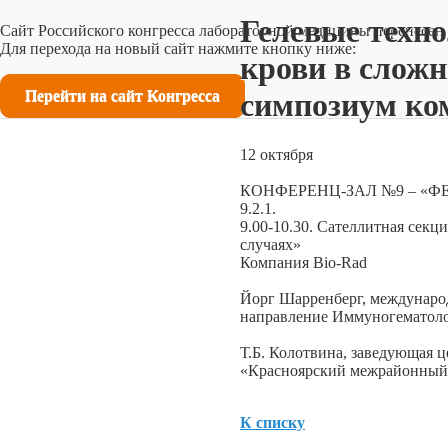
Гелевые техно
Сайт Российского конгресса лабораторной медицины перенесен 
Для перехода на новый сайт нажмите кнопку ниже:
крови в слож
Перейти на сайт Конгресса
симпозиум ком
12 октября
КОНФЕРЕНЦ-ЗАЛ №9 – «Ф
9.2.1.
9.00-10.30. Сателлитная секц
случаях»
Компания Bio-Rad
Йорг Шарренберг, междунаро
направление Иммуногематоло
Т.Б. Колотвина, заведующая 
«Красноярский межрайонный
К списку