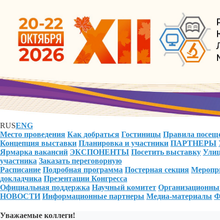
RUS
ENG
Место проведения
Как добраться
Гостиницы
Правила посещ
Концепция выставки
Планировка и участники
ПАРТНЕРЫ
Ярмарка вакансий
ЭКСПОНЕНТЫ
Посетить выставку
Улиц
участника
Заказать переговорную
Расписание
Подробная программа
Постерная секция
Меропри
докладчика
Презентации Конгресса
Официальная поддержка
Научный комитет
Организационны
НОВОСТИ
Информационные партнеры
Медиа-материалы
Ф
Уважаемые коллеги!