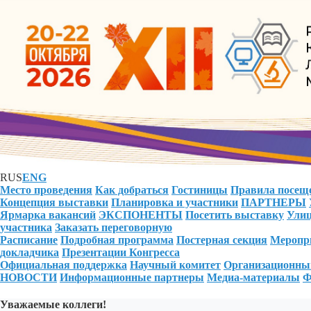
RUS
ENG
Место проведения
Как добраться
Гостиницы
Правила посещ
Концепция выставки
Планировка и участники
ПАРТНЕРЫ
Ярмарка вакансий
ЭКСПОНЕНТЫ
Посетить выставку
Улиц
участника
Заказать переговорную
Расписание
Подробная программа
Постерная секция
Меропри
докладчика
Презентации Конгресса
Официальная поддержка
Научный комитет
Организационны
НОВОСТИ
Информационные партнеры
Медиа-материалы
Ф
Уважаемые коллеги!