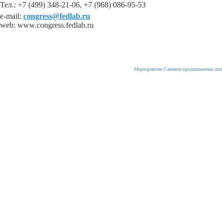
Тел.: +7 (499) 348-21-06, +7 (968) 086-95-53
e-mail:
congress@fedlab.ru
web: www.congress.fedlab.ru
Мероприятия Саммита предназначены иск