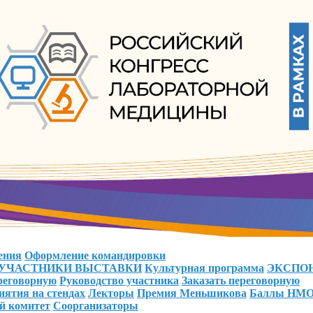
ения
Оформление командировки
УЧАСТНИКИ ВЫСТАВКИ
Культурная программа
ЭКСПО
ереговорную
Руководство участника
Заказать переговорную
ятия на стендах
Лекторы
Премия Меньшикова
Баллы НМ
й комитет
Соорганизаторы