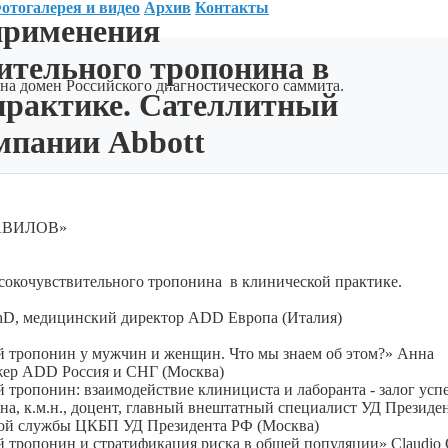
отогалерея и видео
Архив
Контакты
применения
ительного тропонина в
на домен Российского диагностического саммита.
практике. Сателлитный
мпании Abbott
АВИЛОВ»
окочувствительного тропонина в клинической практике.
, PhD, медицинский директор ADD Европа (Италия)
й тропонин у мужчин и женщин. Что мы знаем об этом?» Анна
ер ADD Россия и СНГ (Москва)
 тропонин: взаимодействие клинициста и лаборанта - залог усп
, к.м.н., доцент, главный внештатный специалист УД Президе
ной службы ЦКБП УД Президента РФ (Москва)
 тропонин и стратификация риска в общей популяции» Claudio G