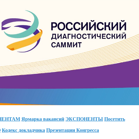
НЕНТАМ
Ярмарка вакансий
ЭКСПОНЕНТЫ
Посетить
О
Кодекс докладчика
Презентации Конгресса