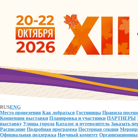
RUS
ENG
Место проведения
Как добраться
Гостиницы
Правила посещ
Концепция выставки
Планировка и участники
ПАРТНЕРЫ
выставку
Улицы города
Каталог и путеводитель
Заказать п
Расписание
Подробная программа
Постерная секция
Меропри
Официальная поддержка
Научный комитет
Организационны