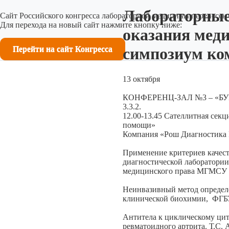
Лабораторные
Сайт Российского конгресса лабораторной медицины перенесен 
Для перехода на новый сайт нажмите кнопку ниже:
оказания мед
Перейти на сайт Конгресса
симпозиум ком
13 октября
КОНФЕРЕНЦ-ЗАЛ №3 – «Б
3.3.2.
12.00-13.45 Сателлитная сек
помощи»
Компания «Рош Диагностика 
Применение критериев качест
диагностической лаборатории
медицинского права МГМСУ и
Неинвазивный метод определе
клинической биохимии, ФГБУ
Антитела к циклическому цит
ревматоидного артрита. Т.С.