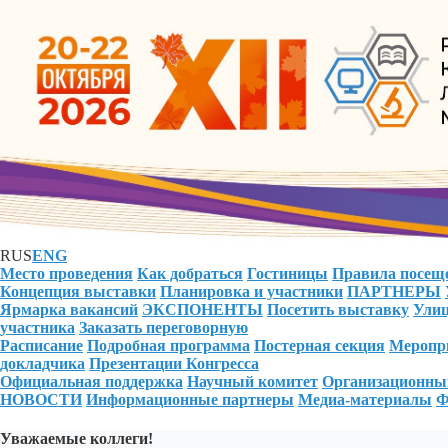
RUS
ENG
Место проведения
Как добраться
Гостиницы
Правила посещ
Концепция выставки
Планировка и участники
ПАРТНЕРЫ
Ярмарка вакансий
ЭКСПОНЕНТЫ
Посетить выставку
Улиц
участника
Заказать переговорную
Расписание
Подробная программа
Постерная секция
Меропри
докладчика
Презентации Конгресса
Официальная поддержка
Научный комитет
Организационны
НОВОСТИ
Информационные партнеры
Медиа-материалы
Ф
Уважаемые коллеги!